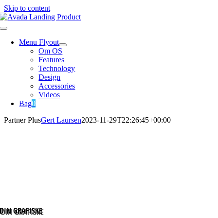
Skip to content
Menu Flyout
Om OS
Features
Technology
Design
Accessories
Videos
Bag
0
Partner Plus
Gert Laursen
2023-11-29T22:26:45+00:00
DIN GRAFISKE