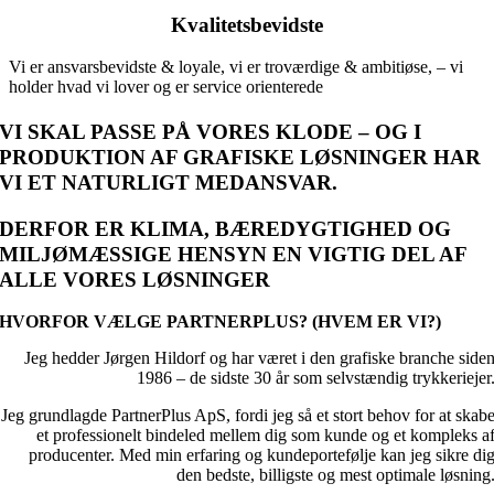
Kvalitetsbevidste
Vi er ansvarsbevidste & loyale, vi er troværdige & ambitiøse,
– vi
holder hvad vi lover og er service orienterede
VI SKAL PASSE PÅ VORES KLODE – OG I
PRODUKTION AF GRAFISKE LØSNINGER HAR
VI ET NATURLIGT MEDANSVAR.
DERFOR ER KLIMA, BÆREDYGTIGHED OG
MILJØMÆSSIGE HENSYN EN VIGTIG DEL AF
ALLE VORES LØSNINGER
HVORFOR VÆLGE PARTNERPLUS? (HVEM ER VI?)
Jeg hedder Jørgen Hildorf og har været i den grafiske branche side
1986 – de sidste 30 år som selvstændig trykkeriejer
Jeg grundlagde PartnerPlus ApS, fordi jeg så et stort behov for at skab
et professionelt bindeled mellem dig som kunde og et kompleks a
producenter. Med min erfaring og kundeportefølje kan jeg sikre di
den bedste, billigste og mest optimale løsning